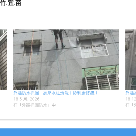
竹.宜.苗
外牆防水抓漏｜高壓水柱清洗＋矽利康修補.1
外牆高
18 5 月, 2026
18 1
在「外牆抓漏防水」中
在「