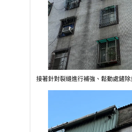
接著針對裂縫進行補強、鬆動處鏟除