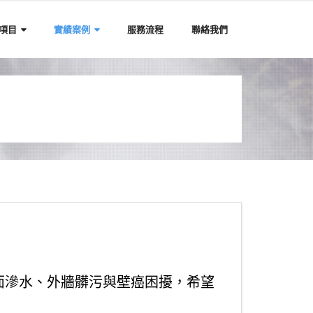
項目
實績案例
服務流程
聯絡我們
面滲水、外牆髒污與壁癌困擾，希望