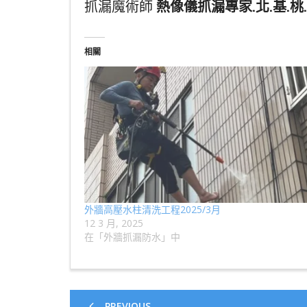
抓漏魔術師
熱像儀抓漏專家.北.基.桃.
相關
外牆高壓水柱清洗工程2025/3月
12 3 月, 2025
在「外牆抓漏防水」中
PREVIOUS