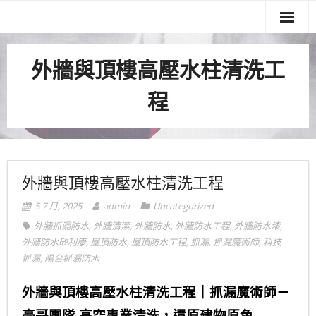
關於我們
外牆與頂樓高壓水柱清洗工
服務項目
程
實績案例
服務流程
聯絡我們
外牆與頂樓高壓水柱清洗工程
5 7 月, 2025
admin
Uncategorized
外牆抓漏防水
,
外牆清潔
,
外牆防水
,
外牆防水工程
,
外牆防水漆
,
外牆防水矽利康
,
屋頂防水
,
屋頂防水工程
,
抓漏
,
抓漏魔術師
,
科技
抓漏
,
陽台抓漏防水
外牆與頂樓高壓水柱清洗工程｜抓漏魔術師－
豪哥團隊 高空專業清洗，還原建物原色