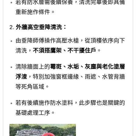
若有防水層需後續保養，清洗完畢後即具備
重新施作條件。
2.
外牆高空垂降清洗：
由垂降師傅操作高壓水槍，從頂樓依序向下
清洗，
不須搭鷹架、不干擾住戶
。
清除牆面上的
霉斑、水垢、灰塵與老化塗層
浮渣
，特別加強窗框邊緣、雨遮、水管背牆
等死角區域。
若有後續施作防水塗料，此步驟也是關鍵的
基礎處理工序。