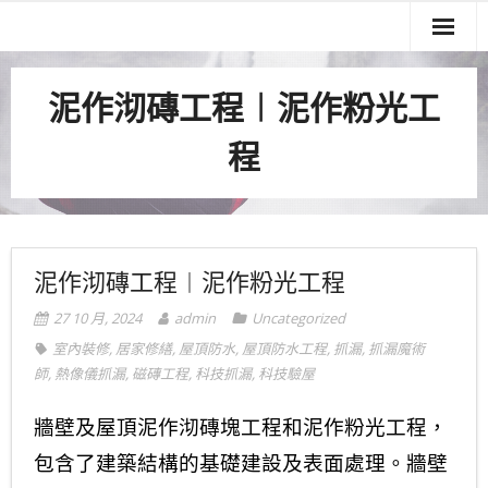
關於我們
泥作沏磚工程︱泥作粉光工
服務項目
程
實績案例
服務流程
聯絡我們
泥作沏磚工程︱泥作粉光工程
27 10 月, 2024
admin
Uncategorized
室內裝修
,
居家修繕
,
屋頂防水
,
屋頂防水工程
,
抓漏
,
抓漏魔術
師
,
熱像儀抓漏
,
磁磚工程
,
科技抓漏
,
科技驗屋
牆壁及屋頂泥作沏磚塊工程和泥作粉光工程，
包含了建築結構的基礎建設及表面處理。牆壁