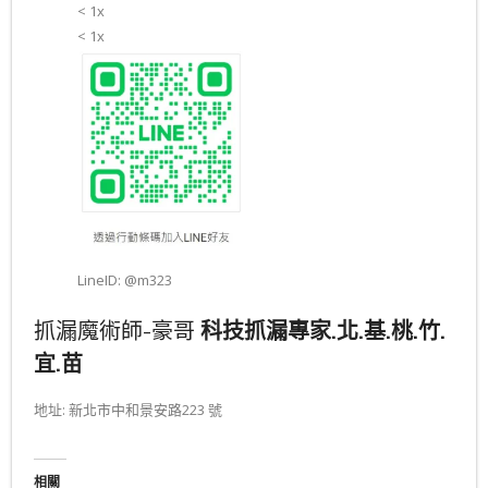
< 1x
< 1x
LineID: @m323
抓漏魔術師-豪哥
科技抓漏專家.北.基.桃.竹.
宜.苗
地址: 新北市中和景安路223 號
相關