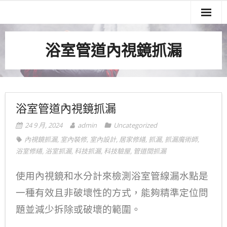
關於我們
浴室管道內視鏡抓漏
服務項目
實績案例
服務流程
浴室管道內視鏡抓漏
聯絡我們
24 9 月, 2024
admin
Uncategorized
內視鏡抓漏
,
室內裝修
,
室內設計
,
居家修繕
,
抓漏
,
抓漏魔術師
,
浴室修繕
,
浴室抓漏
,
科技抓漏
,
科技驗屋
,
管道間抓漏
使用內視鏡和水分計來檢測浴室管線漏水點是
一種有效且非破壞性的方式，能夠精準定位問
題並減少拆除或破壞的範圍。