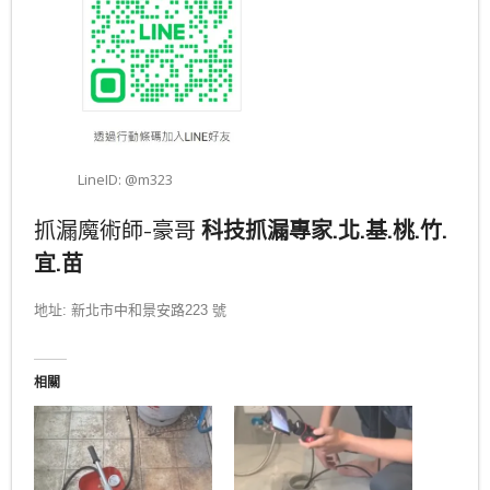
LineID: @m323
抓漏魔術師-豪哥
科技抓漏專家.北.基.桃.竹.
宜.苗
地址: 新北市中和景安路223 號
相關