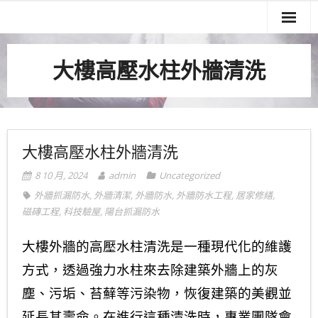
關於我們
大樓高壓水柱外牆清洗
服務項目
實績案例
服務流程
大樓高壓水柱外牆清洗
聯絡我們
8 10 月, 2024
admin
Uncategorized
外牆抓漏防水
,
外牆清潔
,
外牆防水
,
外牆防水工程
,
居家修繕
,
磁磚工程
,
科技驗屋
,
陽台抓漏防水
大樓外牆的高壓水柱清洗是一種現代化的維護
方式，透過強力水柱來去除建築外牆上的灰
塵、污垢、苔蘚等污染物，恢復建築的美觀並
延長其壽命。在進行這種清洗時，專業團隊會