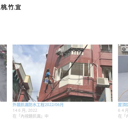
桃.竹.宜
外牆抓漏防水工程2022/06月
屋頂防
14 6 月, 2022
6 4 
在「內視鏡抓漏」中
在「