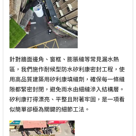
針對牆面邊角、窗框、膨脹縫等常見漏水熱
區，我們施作耐候型防水矽利康密封工程，使
用高品質建築用矽利康填縫劑，確保每一條縫
隙都緊密封閉，避免雨水由細縫滲入結構層。
矽利康打得漂亮、平整且附著牢固，是一項看
似簡單卻極為關鍵的細節工法。