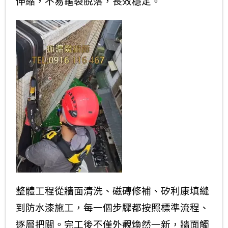
伸縮，不易龜裂脫落，長效穩定。
整體工程從牆面清洗、磁磚修補、矽利康填縫
到防水漆施工，每一個步驟都按照標準流程、
逐層把關。完工後不僅外觀煥然一新，牆面觸