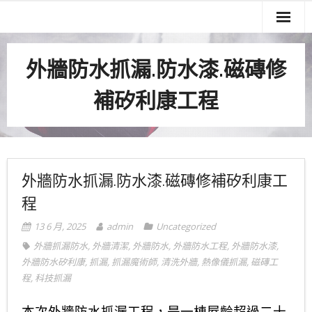
關於我們
外牆防水抓漏.防水漆.磁磚修
服務項目
補矽利康工程
實績案例
服務流程
聯絡我們
外牆防水抓漏.防水漆.磁磚修補矽利康工
程
13 6 月, 2025
admin
Uncategorized
外牆抓漏防水
,
外牆清潔
,
外牆防水
,
外牆防水工程
,
外牆防水漆
,
外牆防水矽利康
,
抓漏
,
抓漏魔術師
,
清洗外牆
,
熱像儀抓漏
,
磁磚工
程
,
科技抓漏
本次外牆防水抓漏工程，是一棟屋齡超過二十