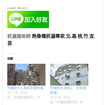
LineID: @m323
抓漏魔術師
熱像儀抓漏專家.北.基.桃.竹.宜.
苗
相關
外牆防水工程矽利康修補
外牆防水漆施工｜矽利康
19 7 月, 2025
修補
在「外牆抓漏防水」中
23 5 月, 2026
在「外牆抓漏防水」中