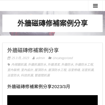
關於我們
外牆磁磚修補案例分享
服務項目
實績案例
服務流程
外牆磁磚修補案例分享
聯絡我們
25 3 月, 2023
admin
Uncategorized
內視鏡抓漏
,
外牆抓漏防水
,
外牆清潔
,
外牆防水
,
外牆防水工程
,
室內裝修
,
室內設計
,
屋頂防水
,
屋頂防水工程
,
浴室修繕
,
浴室抓漏
,
浴室防水
,
科技抓漏
,
管道間抓漏
外牆磁磚修補案例分享2023/3月