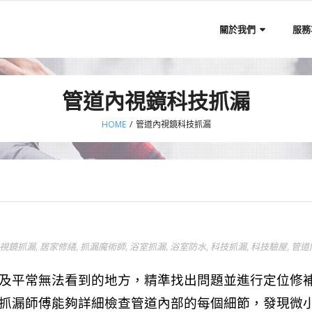
關於我們
服務
管道內視鏡科技抓漏
HOME
/
管道內視鏡科技抓漏
視鏡抓漏
,
居家修繕
,
抓漏魔術師
,
浴室抓漏
,
浴室防水
,
科技抓漏
,
科技驗屋
,
管道
及平常無法看到的地方，精準找出問題並進行定位修
抓漏師傅能夠詳細檢查管道內部的每個細節，發現微