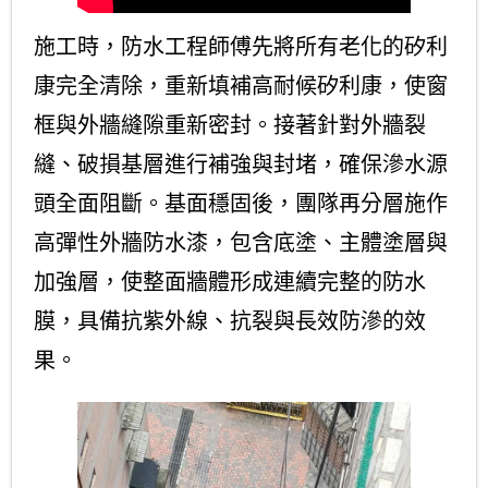
施工時，防水工程師傅先將所有老化的矽利
康完全清除，重新填補高耐候矽利康，使窗
框與外牆縫隙重新密封。接著針對外牆裂
縫、破損基層進行補強與封堵，確保滲水源
頭全面阻斷。基面穩固後，團隊再分層施作
高彈性外牆防水漆，包含底塗、主體塗層與
加強層，使整面牆體形成連續完整的防水
膜，具備抗紫外線、抗裂與長效防滲的效
果。