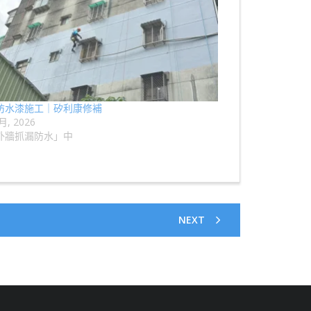
防水漆施工｜矽利康修補
 月, 2026
外牆抓漏防水」中
NEXT