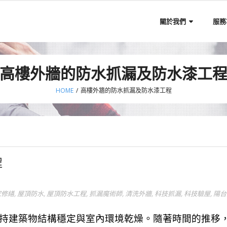
關於我們
服務
高樓外牆的防水抓漏及防水漆工
HOME
/
高樓外牆的防水抓漏及防水漆工程
程
家修繕
,
屋頂防水
,
屋頂防水工程
,
抓漏魔術師
,
清洗外牆
,
科技抓漏
,
科技驗屋
,
陽台
持建築物結構穩定與室內環境乾燥。隨著時間的推移