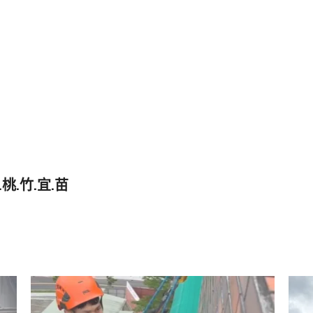
桃.竹.宜.苗