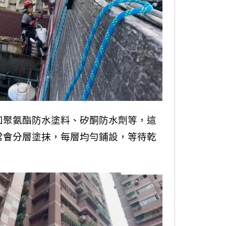
如聚氨酯防水塗料、矽酮防水劑等，這
常會分層塗抹，每層均勻鋪設，等待乾