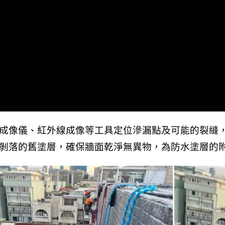
成像儀、紅外線成像等工具定位滲漏點及可能的裂縫
剝落的舊塗層，確保牆面乾淨無異物，為防水塗層的