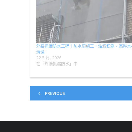
外牆抓漏防水工程｜防水漆施工・油漆粉刷・高壓水
清潔
22 5 月, 2026
在「外牆抓漏防水」中
PREVIOUS